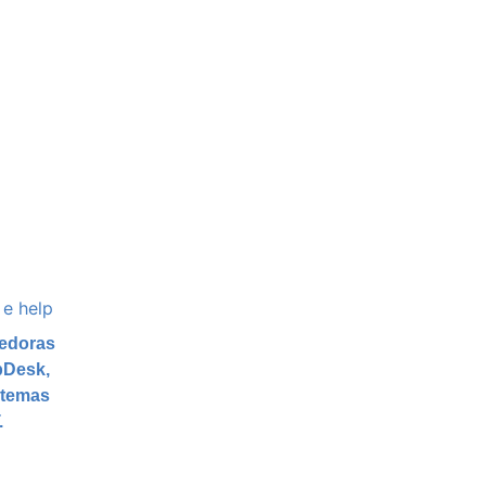
cedoras
lpDesk,
stemas
.