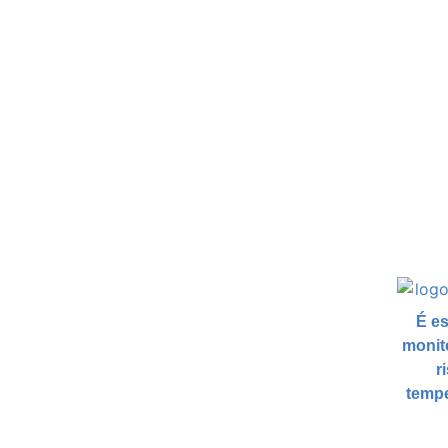
Help Desk
É es
monito
r
tempe