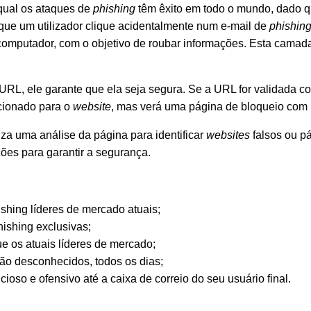
 qual os ataques de
phishing
têm êxito em todo o mundo, dado 
que um utilizador clique acidentalmente num e-mail de
phishin
computador, com o objetivo de roubar informações. Esta camada
 URL, ele garante que ela seja segura. Se a URL for validada co
ecionado para o
website
, mas verá uma página de bloqueio com 
iza uma análise da página para identificar
websites
falsos ou p
ções para garantir a segurança.
hing líderes de mercado atuais;
ishing exclusivas;
e os atuais líderes de mercado;
tão desconhecidos, todos os dias;
ioso e ofensivo até a caixa de correio do seu usuário final.