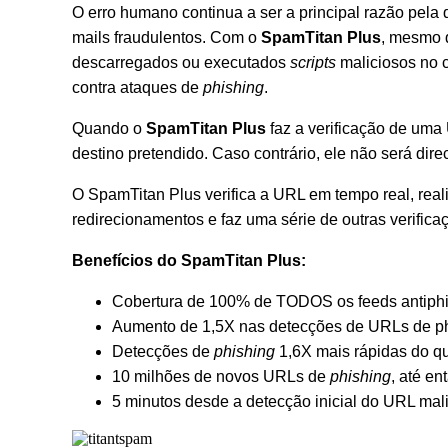
O erro humano continua a ser a principal razão pela
mails fraudulentos. Com o
SpamTitan Plus
, mesmo 
descarregados ou executados
scripts
maliciosos no 
contra ataques de
phishing
.
Quando o
SpamTitan Plus
faz a verificação de uma
destino pretendido. Caso contrário, ele não será dir
O SpamTitan Plus verifica a URL em tempo real, real
redirecionamentos e faz uma série de outras verifica
Benefícios do SpamTitan Plus:
Cobertura de 100% de TODOS os feeds antiphis
Aumento de 1,5X nas detecções de URLs de ph
Detecções de
phishing
1,6X mais rápidas do qu
10 milhões de novos URLs de
phishing
, até en
5 minutos desde a detecção inicial do URL malic