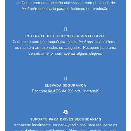
si. Conte com uma seleção otimizada e com prioridade de
backup
/recuperação para os ficheiros em produção.
RETENÇÃO DE FICHEIRO PERSONALIZÁVEL
Costumize com que frequência realiza
backups,
quanto tempo
os mantêm armazenados ou apagados. Recupere para uma
versão anterior com apenas alguns cliques.
ELEVADA SEGURANÇA
Encriptação AES de 256 bits "in-transit"
SUPORTE PARA DRIVES SECUNDÁRIAS
Armazene localmente um
backup
adicional para recuperar os
seus dados mais rapidamente. Além disso, proteja os seus