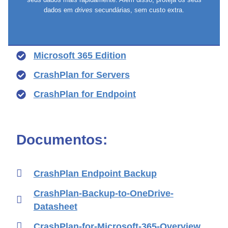
dados em
drives
secundárias, sem custo extra.
Produtos:
Microsoft 365 Edition
CrashPlan for Servers
CrashPlan for Endpoint
Documentos:
CrashPlan Endpoint Backup
CrashPlan-Backup-to-OneDrive-
Datasheet
CrashPlan-for-Microsoft-365-Overview