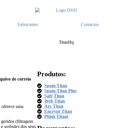
Fabricantes
Contactos
Produtos:
rquivo de correio
Spam Titan
Spam Titan Plus​
Safe Titan
Web Titan
Arc Titan
, oferece uma
Encrypt Titan
Phish Titant
geridos (filtragem
s e
websites
dos seus