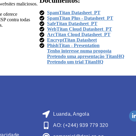
Documentos:
websites
maliciosos.
SpamTitan Datasheet_PT
e oferece
SpamTitan Plus - Datasheet_PT​
MSP contra todas
SafeTitan Datasheet_PT
s.
WebTitan Cloud Datasheet_PT
ArcTitan Cloud Datasheet_PT
EncryptTitan Datasheet
PhishTitan - Presentation
Tenho interesse numa proposta
Pretendo uma apresentação TitanHQ
Pretendo um trial TitanHQ
Luanda, Angola
AO: (+244) 939 779 320
ivacidade